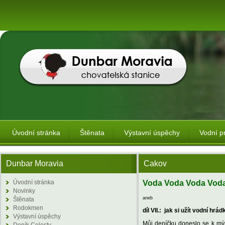
Úvodní stránka
Štěnata
Výstavní úspěchy
Vodní p
Dunbar Moravia
Cakov
Úvodní stránka
Voda Voda Voda Vod
Novinky
aneb
Štěnata
Rodokmen
díl VII.: jak si užít vodní hrád
Výstavní úspěchy
Můj deníčku doneslo se k mým