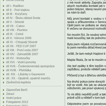
Deník Celesty
z mé nové aktivity. Zapojila 
díl I.- Radíkov
abych neztratila kontakt jak s
jeden blázen, kterej neumí pl
díl II. - Pod vlajkou
se nám to daří.
díl III. - Koryčany
díl IV. - Škola základ života
Můj první kontakt s vodou v 
díl V. - Silvestr
spala u příbuzenstva v Senice
Opět jsem se potkala se sta
díl VII. - Cakov
K večeru se dvounozí rozhodli 
díl VIII. - Plumlov
díl IX. - Celné
No musím říct, že souboj vyhrá
díl X.- Vánoce 2006
malé kousíčky, tak do jednoho
díl XI. - Chlupatý Silvestr
Byla jsem nějaká rozčarovaná 
díl XII. - FED CUP 2007
to jsem neměla dělat.Hned jse
díl XIII. - První voda 2007
Ještě, že tam nebyli Hajdovi ti
díl XIV. - Zahradiště 2007
díl XV. - Kloboučky
Majda říkala, že se to musím o
díl XVI. - Vodní ponorky
Ale teď zpátky k těm lepším 
díl XVII. - Československá spolupráce
zajížďkou, protože někteří jak
díl XVIII. - Přehlídka
díl. XIX. - Líbánky s Gaunerem
Přičemž ji byl s Břeťou obhlíž
díl.: XX. - Opatrně, opatrně mamčo.
Na druhý pokus jsme dorazili 
Závěrečná kapitola
být ve vodě. Ale jak se ukáza
odložením, jak praví výukový 
Zápisníček Berči
Zdraví
To mi dělá největší potíž a t
právě učili a někteří v tom byli
Vodní práce
Fotogalerie 2012
Odpoledne jsem se povaloval