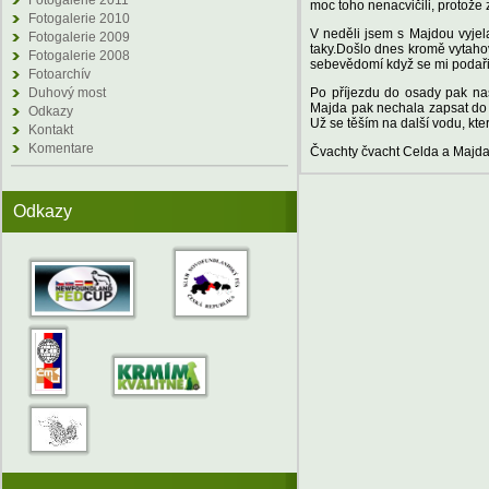
Fotogalerie 2011
moc toho nenacvičili, protože z
Fotogalerie 2010
V neděli jsem s Majdou vyjela 
Fotogalerie 2009
taky.Došlo dnes kromě vytahov
Fotogalerie 2008
sebevědomí když se mi podaři
Fotoarchív
Duhový most
Po příjezdu do osady pak naši
Majda pak nechala zapsat do 
Odkazy
Už se těším na další vodu, kt
Kontakt
Komentare
Čvachty čvacht Celda a Majd
Odkazy