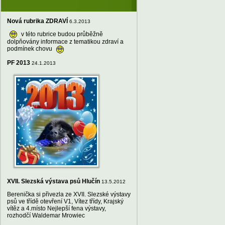
Nová rubrika ZDRAVÍ
6.3.2013
v této rubrice budou průběžně
dolpňovány informace z tematikou zdraví a
podmínek chovu
PF 2013
24.1.2013
XVII. Slezská výstava psů Hlučín
13.5.2012
Berenička si přivezla ze XVII. Slezské výstavy
psů ve třídě otevření V1, Vítez třídy, Krajský
vítěz a 4.místo Nejlepší fena výstavy,
rozhodčí Waldemar Mrowiec