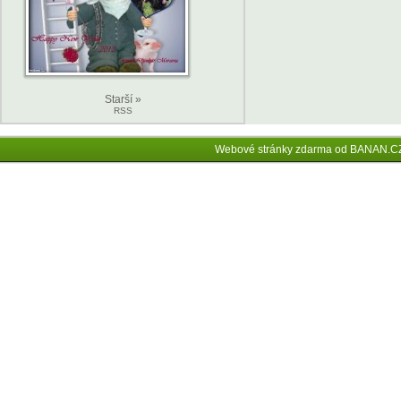
Starší »
RSS
Webové stránky zdarma
od
BANAN.C