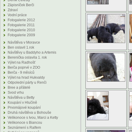
Deník Celesty
Zápisníček Berči
Zdraví
Vodní práce
Fotogalerie 2012
Fotogalerie 2011
Fotogalerie 2010
Fotogalerie 2009
Návštěva v Moravce
Ben oslavil 1.rok
Návštěvy u Baddyho a Artemis
Berenička oslavila 1. rok
Výlet na Radhošť
Berča poprvé v ZOO
Berča - 9 měsíců
Výlet na hrad Hukvaldy
Odpolední párty u Renči
Bree a přátelé
Svod vrhu
Návštěva u Betty
Koupání v Hlučíně
Prvomájové koupání
Druhá návštěva u Bohouše
Velikonoce s Ivou, Marci a Ketty
Velikonoce s Biancou
Seznámení s Ralfem