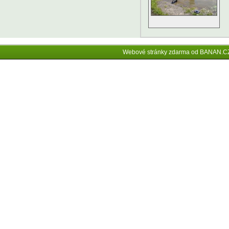
Webové stránky zdarma
od
BANAN.C