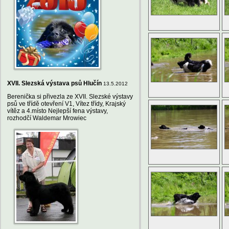
XVII. Slezská výstava psů Hlučín
13.5.2012
Berenička si přivezla ze XVII. Slezské výstavy
psů ve třídě otevření V1, Vítez třídy, Krajský
vítěz a 4.místo Nejlepší fena výstavy,
rozhodčí Waldemar Mrowiec