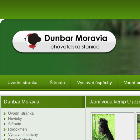
Úvodní stránka
Štěnata
Výstavní úspěchy
Vodní p
Dunbar Moravia
Jarní voda kemp U jeze
Úvodní stránka
Novinky
Štěnata
Rodokmen
Výstavní úspěchy