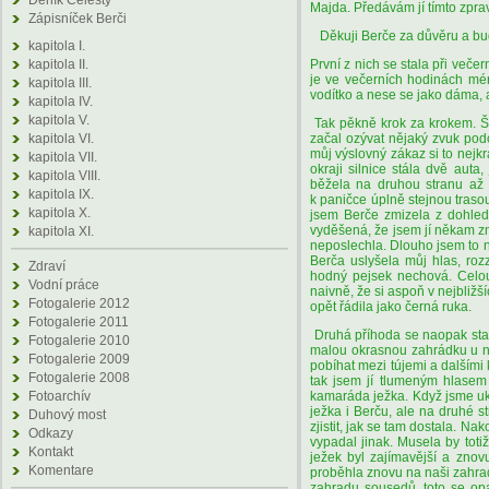
Deník Celesty
Majda. Předávám jí tímto zprav
Zápisníček Berči
Děkuji Berče za důvěru a budu
kapitola I.
kapitola II.
První z nich se stala při večer
je ve večerních hodinách mén
kapitola III.
vodítko a nese se jako dáma, a
kapitola IV.
kapitola V.
Tak pěkně krok za krokem. Šl
kapitola VI.
začal ozývat nějaký zvuk podo
můj výslovný zákaz si to nejkr
kapitola VII.
okraji silnice stála dvě aut
kapitola VIII.
běžela na druhou stranu až z
kapitola IX.
k paničce úplně stejnou trasou
kapitola X.
jsem Berče zmizela z dohled
vyděšená, že jsem jí někam zmi
kapitola XI.
neposlechla. Dlouho jsem to ne
Berča uslyšela můj hlas, rozz
Zdraví
hodný pejsek nechová. Celou
Vodní práce
naivně, že si aspoň v nejbližš
Fotogalerie 2012
opět řádila jako černá ruka.
Fotogalerie 2011
Druhá příhoda se naopak stal
Fotogalerie 2010
malou okrasnou zahrádku u na
Fotogalerie 2009
pobíhat mezi tújemi a dalšími 
Fotogalerie 2008
tak jsem jí tlumeným hlasem
Fotoarchív
kamaráda ježka. Když jsme ukli
ježka i Berču, ale na druhé 
Duhový most
zjistit, jak se tam dostala. N
Odkazy
vypadal jinak. Musela by toti
Kontakt
ježek byl zajímavější a znov
Komentare
proběhla znovu na naši zahrad
zahradu sousedů, toto se opa