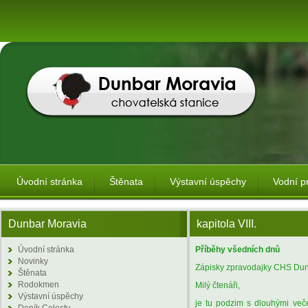
Úvodní stránka
Štěnata
Výstavní úspěchy
Vodní p
Dunbar Moravia
kapitola VIII.
Úvodní stránka
Příběhy všedních dnů
Novinky
Zápisky zpravodajky CHS Du
Štěnata
Rodokmen
Milý čtenáři,
Výstavní úspěchy
je tu podzim s dlouhými veče