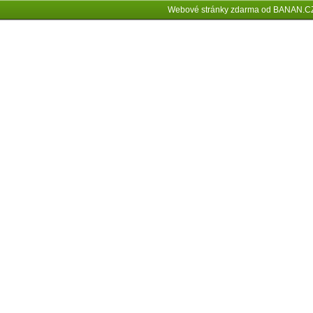
Webové stránky zdarma
od
BANAN.C