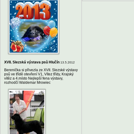
XVII. Slezská výstava psů Hlučín
13.5.2012
Berenička si přivezla ze XVII. Slezské výstavy
psů ve třídě otevření V1, Vítez třídy, Krajský
vítěz a 4.místo Nejlepší fena výstavy,
rozhodčí Waldemar Mrowiec