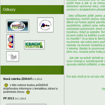
zvýšit hlas a tak si se mno
důsledné výchovné lekci, vrát
Odkazy
venčení v dostatečném předsti
Jako přídavek ještě jedna p
fundláckou holčičí slečnu Arte
štěně od Feebe jejímž páníčke
zpožděním, jelikož jsme měly
načerpání pohonných hmot obs
honěnou. Když je setmělo Tem
já jsem zašla na kafíčko a po
co myslíte? Jo jo byla to Berč
na dvorek, ale sotva jsem zavř
návratu na dvorek nestačila js
s lekníny. Baddy to pozoroval
přes noc, musela jsme holky př
Jak jste se právě dočetli je
svou energií a vynalézavostí
spoustu dalších příběhů, o kt
Pro tuto chvíli je to od nás vš
Nová rubrika ZDRAVÍ
6.3.2013
v této rubrice budou průběžně
dolpňovány informace z tematikou zdraví a
Vaše nová do
podmínek chovu
PF 2013
24.1.2013
Berenica a p