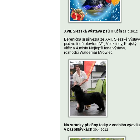
XVII. Slezská výstava psů Hlučín
13.5.2012
Berenička si přivezla ze XVII. Slezské výstav
psů ve třídě otevření V1, Vítez třídy, Krajský
vítěz a 4.místo Nejlepší fena výstavy,
rozhodčí Waldemar Mrowiec
Na stránky přidány fotky z vodního výcvik
v pasohlávkách
30.4.2012