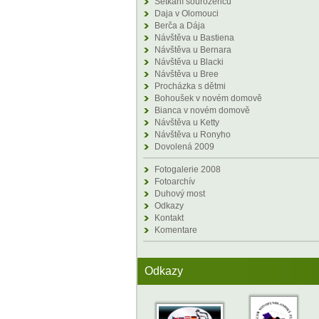
Setkání sourozenců
Daja v Olomouci
Berča a Dája
Návštěva u Bastiena
Návštěva u Bernara
Návštěva u Blacki
Návštěva u Bree
Procházka s dětmi
Bohoušek v novém domově
Bianca v novém domově
Návštěva u Ketty
Návštěva u Ronyho
Dovolená 2009
Fotogalerie 2008
Fotoarchív
Duhový most
Odkazy
Kontakt
Komentare
Odkazy