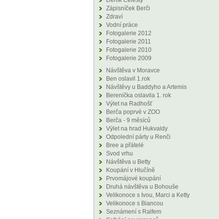
Deník Celesty
Zápisníček Berči
Zdraví
Vodní práce
Fotogalerie 2012
Fotogalerie 2011
Fotogalerie 2010
Fotogalerie 2009
Návštěva v Moravce
Ben oslavil 1.rok
Návštěvy u Baddyho a Artemis
Berenička oslavila 1. rok
Výlet na Radhošť
Berča poprvé v ZOO
Berča - 9 měsíců
Výlet na hrad Hukvaldy
Odpolední párty u Renči
Bree a přátelé
Svod vrhu
Návštěva u Betty
Koupání v Hlučíně
Prvomájové koupání
Druhá návštěva u Bohouše
Velikonoce s Ivou, Marci a Ketty
Velikonoce s Biancou
Seznámení s Ralfem