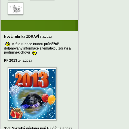
Nová rubrika ZDRAVÍ
6.3.2013
v této rubrice budou průběžně
dolpňovány informace z tematikou zdraví a
podmínek chovu
PF 2013
24.1.2013
XVII. Slezská výstava psů Hlučín
13.5.2012