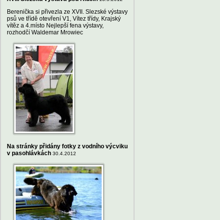
Berenička si přivezla ze XVII. Slezské výstavy
psů ve třídě otevření V1, Vítez třídy, Krajský
vítěz a 4.místo Nejlepší fena výstavy,
rozhodčí Waldemar Mrowiec
Na stránky přidány fotky z vodního výcviku
v pasohlávkách
30.4.2012