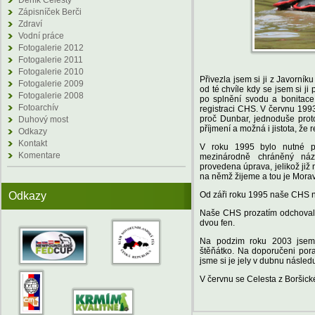
Deník Celesty
Zápisníček Berči
Zdraví
Vodní práce
Fotogalerie 2012
Fotogalerie 2011
Fotogalerie 2010
Přivezla jsem si ji z Javorník
Fotogalerie 2009
od té chvíle kdy se jsem si ji
Fotogalerie 2008
po splnění svodu a bonitace
Fotoarchív
registraci CHS. V červnu 1993
proč Dunbar, jednoduše proto
Duhový most
příjmení a možná i jistota, že
Odkazy
Kontakt
V roku 1995 bylo nutné pr
Komentare
mezinárodně chráněný náz
provedena úprava, jelikož již
na němž žijeme a tou je Mora
Odkazy
Od záři roku 1995 naše CHS
Naše CHS prozatím odchovala 
dvou fen.
Na podzim roku 2003 jsem 
štěňátko. Na doporučeni por
jsme si je jely v dubnu násled
V červnu se Celesta z Boršick