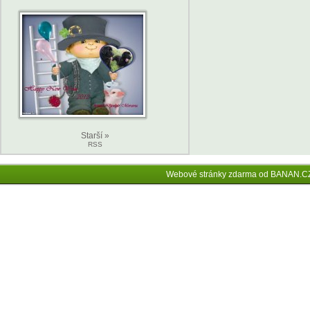
Starší »
RSS
Webové stránky zdarma
od
BANAN.C