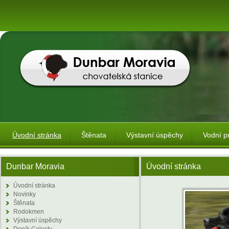
Úvodní stránka
Štěnata
Výstavní úspěchy
Vodní p
Dunbar Moravia
Úvodní stránka
Úvodní stránka
Novinky
Štěnata
Rodokmen
Výstavní úspěchy