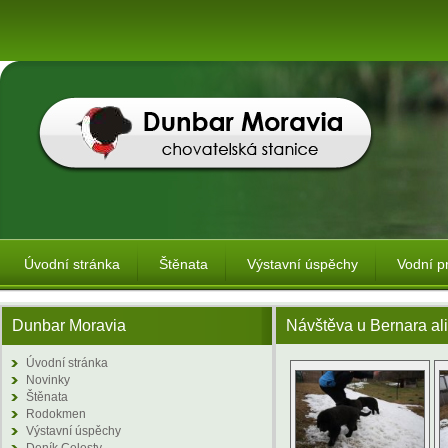
Úvodní stránka
Štěnata
Výstavní úspěchy
Vodní p
Dunbar Moravia
Návštěva u Bernara a
Úvodní stránka
Novinky
Štěnata
Rodokmen
Výstavní úspěchy