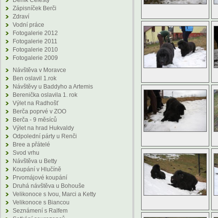
Deník Celesty
Zápisníček Berči
Zdraví
Vodní práce
Fotogalerie 2012
Fotogalerie 2011
Fotogalerie 2010
Fotogalerie 2009
Návštěva v Moravce
Ben oslavil 1.rok
Návštěvy u Baddyho a Artemis
Berenička oslavila 1. rok
Výlet na Radhošť
Berča poprvé v ZOO
Berča - 9 měsíců
Výlet na hrad Hukvaldy
Odpolední párty u Renči
Bree a přátelé
Svod vrhu
Návštěva u Betty
Koupání v Hlučíně
Prvomájové koupání
Druhá návštěva u Bohouše
Velikonoce s Ivou, Marci a Ketty
Velikonoce s Biancou
Seznámení s Ralfem