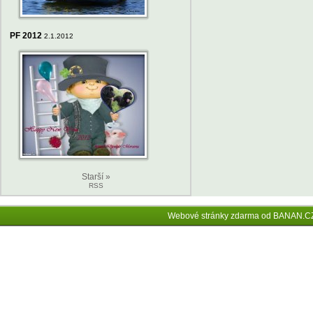
PF 2012
2.1.2012
Starší »
RSS
Webové stránky zdarma
od
BANAN.C