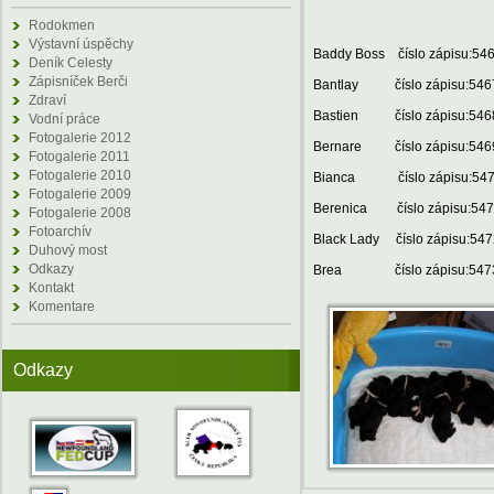
Rodokmen
Výstavní úspěchy
Baddy Boss číslo zápisu:54
Deník Celesty
Zápisníček Berči
Bantlay číslo zápisu:546
Zdraví
Bastien číslo zápisu:546
Vodní práce
Fotogalerie 2012
Bernare číslo zápisu:546
Fotogalerie 2011
Fotogalerie 2010
Bianca číslo zápisu:54
Fotogalerie 2009
Berenica číslo zápisu:54
Fotogalerie 2008
Fotoarchív
Black Lady číslo zápisu:547
Duhový most
Odkazy
Brea číslo zápisu:547
Kontakt
Komentare
Odkazy