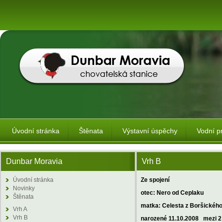
Úvodní stránka
Štěnata
Výstavní úspěchy
Vodní p
Dunbar Moravia
Vrh B
Úvodní stránka
Ze spojení
Novinky
otec: Nero od Ceplaku
Štěnata
matka: Celesta z Boršickéh
Vrh A
Vrh B
narozené 11.10.2008 mezi 2: