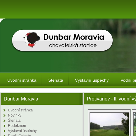
Úvodní stránka
Štěnata
Výstavní úspěchy
Vodní p
Dunbar Moravia
Protivanov - II. vodní v
Úvodní stránka
Novinky
Štěnata
Rodokmen
Výstavní úspěchy