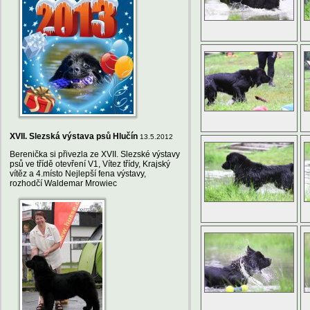
XVII. Slezská výstava psů Hlučín
13.5.2012
Berenička si přivezla ze XVII. Slezské výstavy
psů ve třídě otevření V1, Vítez třídy, Krajský
vítěz a 4.místo Nejlepší fena výstavy,
rozhodčí Waldemar Mrowiec