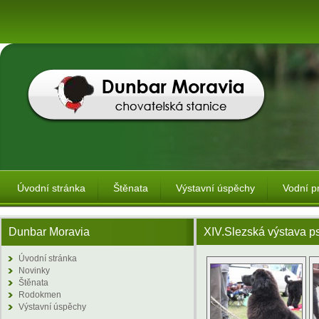
Úvodní stránka
Štěnata
Výstavní úspěchy
Vodní p
Dunbar Moravia
XIV.Slezská výstava p
Úvodní stránka
Novinky
Štěnata
Rodokmen
Výstavní úspěchy