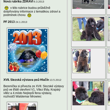
Nová rubrika ZDRAVÍ
6.3.2013
v této rubrice budou průběžně
dolpňovány informace z tematikou zdraví a
podmínek chovu
PF 2013
24.1.2013
XVII. Slezská výstava psů Hlučín
13.5.2012
Berenička si přivezla ze XVII. Slezské výstavy
psů ve třídě otevření V1, Vítez třídy, Krajský
vítěz a 4.místo Nejlepší fena výstavy,
rozhodčí Waldemar Mrowiec