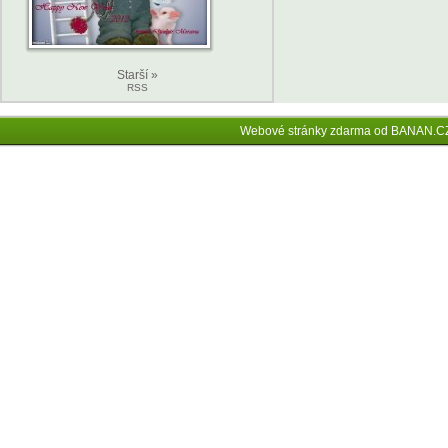
Starší »
RSS
Webové stránky zdarma
od
BANAN.C