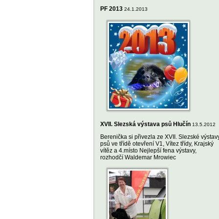
PF 2013
24.1.2013
XVII. Slezská výstava psů Hlučín
13.5.2012
Berenička si přivezla ze XVII. Slezské výstav
psů ve třídě otevření V1, Vítez třídy, Krajský
vítěz a 4.místo Nejlepší fena výstavy,
rozhodčí Waldemar Mrowiec