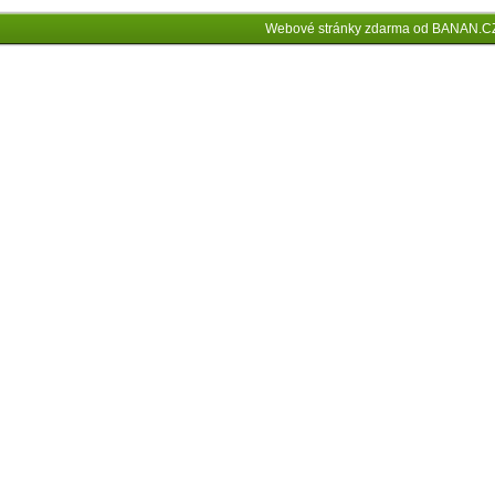
Webové stránky zdarma
od
BANAN.C