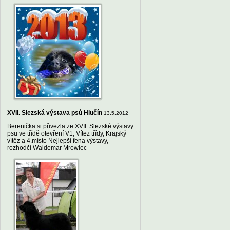
XVII. Slezská výstava psů Hlučín
13.5.2012
Berenička si přivezla ze XVII. Slezské výstavy
psů ve třídě otevření V1, Vítez třídy, Krajský
vítěz a 4.místo Nejlepší fena výstavy,
rozhodčí Waldemar Mrowiec