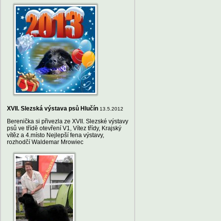
XVII. Slezská výstava psů Hlučín
13.5.2012
Berenička si přivezla ze XVII. Slezské výstavy
psů ve třídě otevření V1, Vítez třídy, Krajský
vítěz a 4.místo Nejlepší fena výstavy,
rozhodčí Waldemar Mrowiec