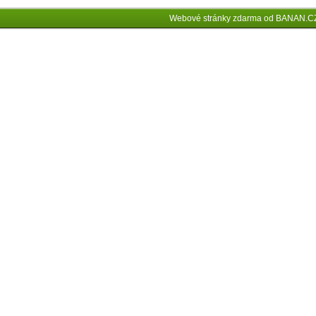
Webové stránky zdarma
od
BANAN.C