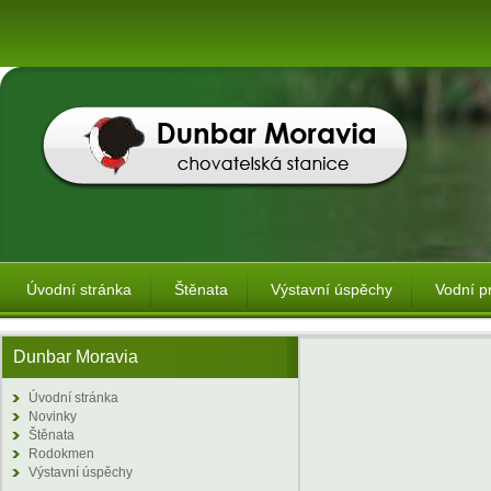
Úvodní stránka
Štěnata
Výstavní úspěchy
Vodní p
Dunbar Moravia
Úvodní stránka
Novinky
Štěnata
Rodokmen
Výstavní úspěchy