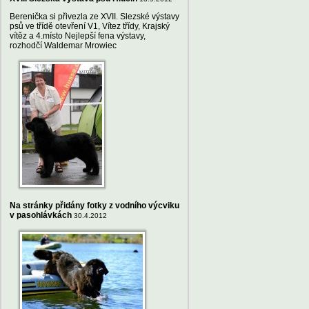
Berenička si přivezla ze XVII. Slezské výstavy
psů ve třídě otevření V1, Vítez třídy, Krajský
vítěz a 4.místo Nejlepší fena výstavy,
rozhodčí Waldemar Mrowiec
Na stránky přidány fotky z vodního výcviku
v pasohlávkách
30.4.2012