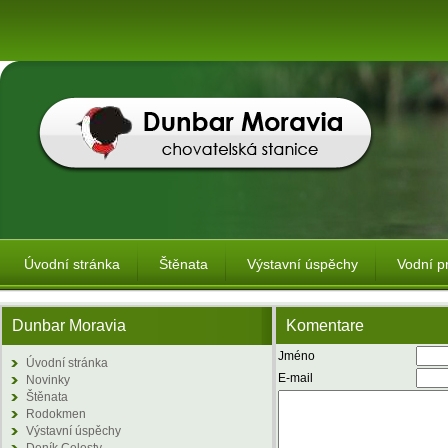
Úvodní stránka
Štěnata
Výstavní úspěchy
Vodní p
Dunbar Moravia
Komentare
Jméno
Úvodní stránka
E-mail
Novinky
Štěnata
Rodokmen
Výstavní úspěchy