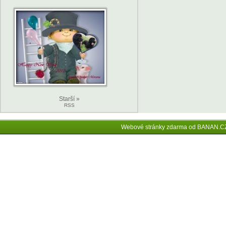
Starší »
RSS
Webové stránky zdarma
od
BANAN.C