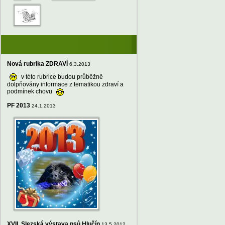
Nová rubrika ZDRAVÍ
6.3.2013
v této rubrice budou průběžně
dolpňovány informace z tematikou zdraví a
podmínek chovu
PF 2013
24.1.2013
XVII. Slezská výstava psů Hlučín
13.5.2012