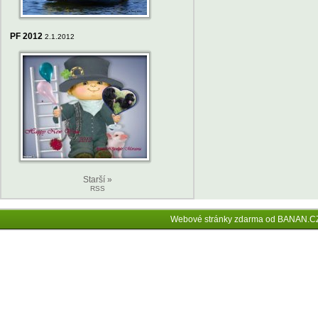
PF 2012
2.1.2012
Starší »
RSS
Webové stránky zdarma
od
BANAN.C