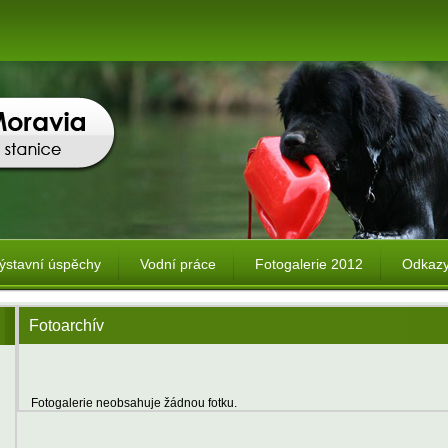
ýstavní úspěchy
Vodní práce
Fotogalerie 2012
Odkaz
Fotoarchív
Fotogalerie neobsahuje žádnou fotku.